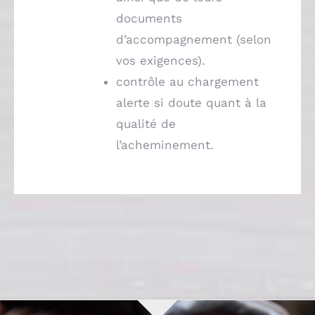
documents
d’accompagnement (selon
vos exigences).
contrôle au chargement
alerte si doute quant à la
qualité de
l’acheminement.